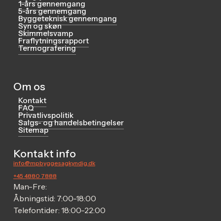
1-års gennemgang
5-års gennemgang
Byggeteknisk gennemgang
Syn og skøn
Skimmelsvamp
Fraflytningsrapport
Termografering
Om os
Kontakt
FAQ
Privatlivspolitik
Salgs- og handelsbetingelser
Sitemap
Kontakt info
info@mpbyggesagkyndig.dk
+45 4880 7888
Man-Fre:
Åbningstid: 7:00-18:00
Telefontider: 18:00-22:00