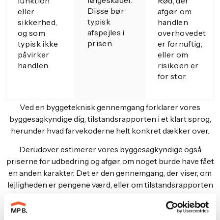
funktion
Rød, der
Disse bør
eller
afgør, om
typisk
sikkerhed,
handlen
afspejles i
og som
overhovedet
prisen.
typisk ikke
er fornuftig,
påvirker
eller om
handlen.
risikoen er
for stor.
Ved en byggeteknisk gennemgang forklarer vores
byggesagkyndige dig, tilstandsrapporten i et klart sprog,
herunder hvad farvekoderne helt konkret dækker over.
Derudover estimerer vores byggesagkyndige også
priserne for udbedring og afgør, om noget burde have fået
en anden karakter. Det er den gennemgang, der viser, om
lejligheden er pengene værd, eller om tilstandsrapporten
har et hul.