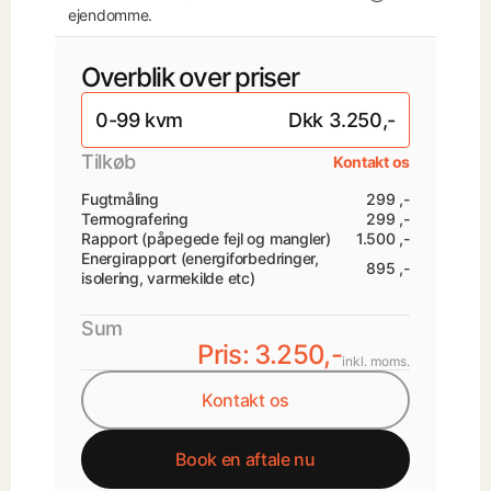
ejendomme.
Overblik over priser
0-99 kvm
Dkk 3.250,-
Tilkøb
Kontakt os
Fugtmåling
299 ,-
Termografering
299 ,-
Rapport (påpegede fejl og mangler)
1.500 ,-
Energirapport (energiforbedringer,
895 ,-
isolering, varmekilde etc)
Sum
Pris: 3.250,-
inkl. moms.
Kontakt os
Book en aftale nu