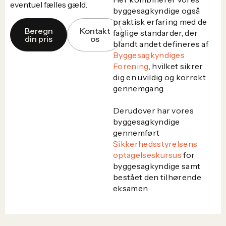
eventuel fælles gæld.
byggesagkyndige også
praktisk erfaring med de
Beregn
Kontakt
faglige standarder, der
din pris
os
blandt andet defineres af
Byggesagkyndiges
Forening
, hvilket sikrer
dig en uvildig og korrekt
gennemgang.
Derudover har vores
byggesagkyndige
gennemført
Sikkerhedsstyrelsens
optagelseskursus
for
byggesagkyndige samt
bestået den tilhørende
eksamen.