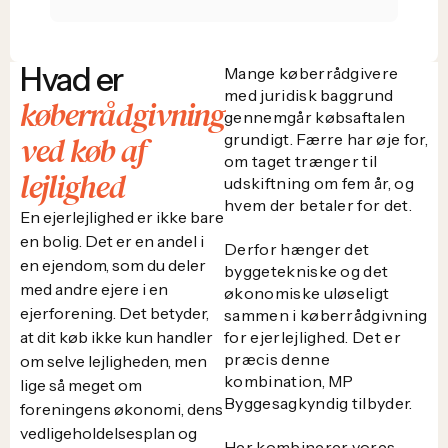
Hvad er
Mange køberrådgivere
med juridisk baggrund
køberrådgivning
gennemgår købsaftalen
ved køb af
grundigt. Færre har øje for,
om taget trænger til
lejlighed
udskiftning om fem år, og
hvem der betaler for det.
En ejerlejlighed er ikke bare
en bolig. Det er en andel i
Derfor hænger det
en ejendom, som du deler
byggetekniske og det
med andre ejere i en
økonomiske uløseligt
ejerforening. Det betyder,
sammen i køberrådgivning
at dit køb ikke kun handler
for ejerlejlighed. Det er
præcis denne
om selve lejligheden, men
kombination, MP
lige så meget om
Byggesagkyndig tilbyder.
foreningens økonomi, dens
vedligeholdelsesplan og
Her kombinerer vores