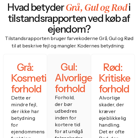
Grå, Gul og Rød
Hvad betyder
i
tilstandsrapporten ved køb af
ejendom?
Tilstandsrapporten bruger farvekoderne Grå, Gul og Rød
til at beskrive fejl og mangler. Kodernes betydning:
Gul:
Grå:
Rød:
Alvorlige
Kosmetiske
Kritiske
forhold
forhold
forhold
Forhold,
Dette er
Alvorlige
der bør
mindre fejl,
skader, der
udbedres
der ikke har
kræver
inden for
betydning
øjeblikkelig
kortere tid
for
handling.
for at undgå
ejendommens
Det er ofte
følgeskader.