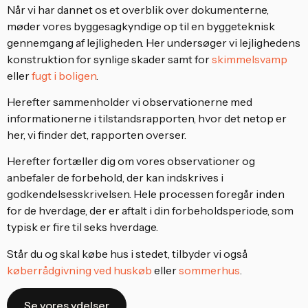
Når vi har dannet os et overblik over dokumenterne,
møder vores byggesagkyndige op til en byggeteknisk
gennemgang af lejligheden. Her undersøger vi lejlighedens
konstruktion for synlige skader samt for
skimmelsvamp
eller
fugt i boligen
.
Herefter sammenholder vi observationerne med
informationerne i tilstandsrapporten, hvor det netop er
her, vi finder det, rapporten overser.
Herefter fortæller dig om vores observationer og
anbefaler de forbehold, der kan indskrives i
godkendelsesskrivelsen. Hele processen foregår inden
for de hverdage, der er aftalt i din forbeholdsperiode, som
typisk er fire til seks hverdage.
Står du og skal købe hus i stedet, tilbyder vi også
køberrådgivning ved huskøb
eller
sommerhus
.
Se vores ydelser