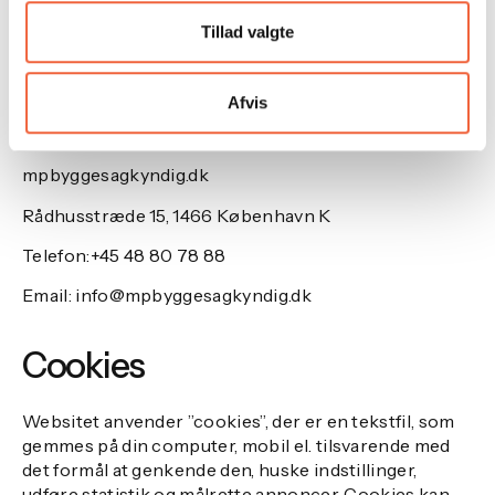
vores behandling af dine personoplysninger, har du
Tillad valgte
også mulighed for at tage kontakt til Datatilsynet.
Udgiver
Afvis
Websitet ejes og publiceres af:
mpbyggesagkyndig.dk
Rådhusstræde 15, 1466 København K
Telefon:+45 48 80 78 88
Email: info@mpbyggesagkyndig.dk
Cookies
Websitet anvender ”cookies”, der er en tekstfil, som
gemmes på din computer, mobil el. tilsvarende med
det formål at genkende den, huske indstillinger,
udføre statistik og målrette annoncer. Cookies kan