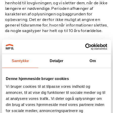
henhold til lovgivningen, og vi sletter dem, når de ikke
længere er nødvendige. Perioden afhænger af
karakteren af oplysningen og baggrunden for
opbevaring. Det er derfor ikke muligt at angive en
generel tidsramme for, hvornår informationer slettes,
da nogle sagstyper har helt op til 10 års forældelse.
Videregivelse af oplysninger
Data om din brug af websitet, hvilke annoncer, du
modtager og evt. klikker på, geografisk placering, køn
Samtykke
Detaljer
Om
og alderssegment m.v. videregives til tredjeparter i
det omfang disse oplysninger er kendt. Du kan se
hvilke tredjeparter, der er tale om, i afsnittet om
Denne hjemmeside bruger cookies
”Cookies” ovenfor. Oplysningerne anvendes til
Vi bruger cookies til at tilpasse vores indhold og
målretning af annoncering.
annoncer, til at vise dig funktioner til sociale medier og til
Vi benytter herudover en række tredjeparter til
at analysere vores trafik. Vi deler også oplysninger om
opbevaring og behandling af data. Disse behandler
din brug af vores hjemmeside med vores partnere inden
udelukkende oplysninger på vores vegne og må ikke
for sociale medier, annonceringspartnere og
anvende dem til egne formål.