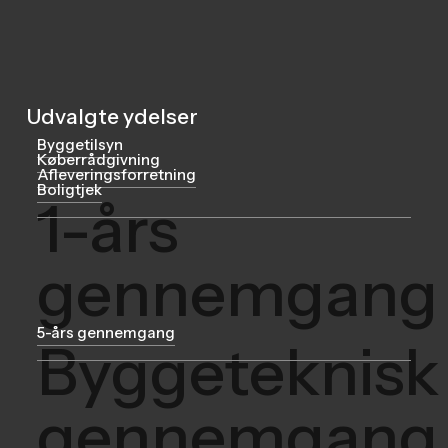
Udvalgte ydelser
Byggetilsyn
Køberrådgivning
Afleveringsforretning
Boligtjek
1-års
gennemgang
5-års gennemgang
Byggeteknisk
gennemgang