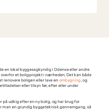
de en lokal byggesagkyndig i Odense eller andre
r overfor et boligprojekt i nærheden. Det kan både
at renovere boligen eller lave en
ombygning
, og
tilladelser eller tilsyn før, efter eller under
r på udkig efter en ny bolig, og har brug for
ver man en grundig byggeteknisk gennemgang, så