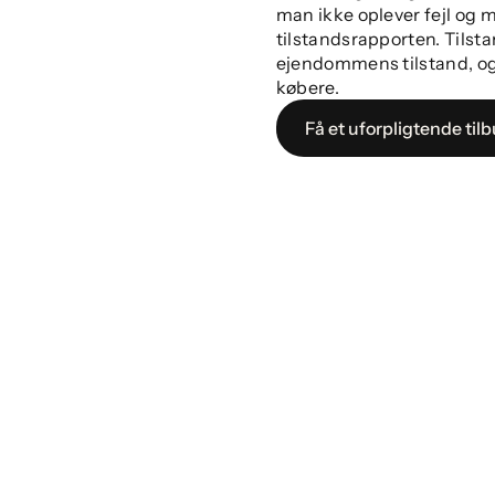
man ikke oplever fejl og 
tilstandsrapporten. Tilst
ejendommens tilstand, og e
købere.
Få et uforpligtende til