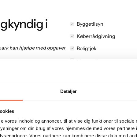
agkyndig i
Byggetilsyn
Køberrådgivning
nmark kan hjælpe med opgaver
Boligtjek
Syn og skøn
Fugt og skimmelsvamp
1-5 års gennemgang af e
Detaljer
Afleveringsforretning
Fugt og skimmelsvamp
ookies
For mange giver det en følels
se vores indhold og annoncer, til at vise dig funktioner til sociale
overfor et byggeprojekt eller
oplysninger om din brug af vores hjemmeside med vores partnere i
byggesagkyndige finde fejl i
ysepartnere. Vores partnere kan kombinere disse data med andr
nedsætte værdien af boligen,