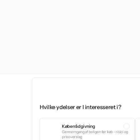
Hvilke ydelser er I interesseret i?
Køberrådgivning
Gennemgang af boligen før køb - risici og
prisoverslag