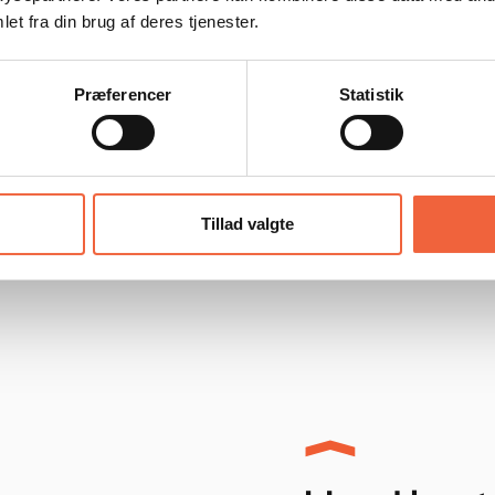
et fra din brug af deres tjenester.
du har overtaget huset og udvi
reparationer.
Præferencer
Statistik
Tillad valgte