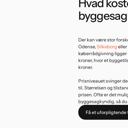
Hvad kost
byggesag
Der kan være stor forsk
Odense,
Silkeborg
eller
køberrådgivning ligger 
kroner, hvor et byggeti
kroner.
Prisniveauet svinger der
til. Størrelsen og tilst
prisen. Ofte er det muli
byggesagkyndig, så du ka
Få et uforpligtende 