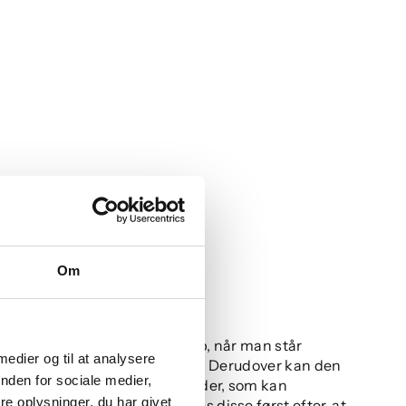
jendom
Om
e af tryghed at få faglig hjælp, når man står
 medier og til at analysere
 har brug for tilsyn af en bolig. Derudover kan den
nden for sociale medier,
 konstruktionen eller fugtskader, som kan
e oplysninger, du har givet
 inden du køber den. Opdages disse først efter, at