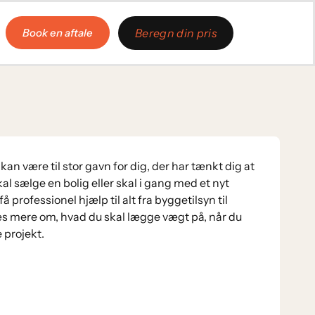
Book en aftale
Beregn din pris
n være til stor gavn for dig, der har tænkt dig at
kal sælge en bolig eller skal i gang med et nyt
å professionel hjælp til alt fra byggetilsyn til
 mere om, hvad du skal lægge vægt på, når du
e projekt.