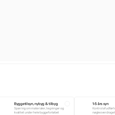
Byggetilsyn, nybyg & tilbyg
1-5 års syn
Sparring om materialer, tegninger og
Kontrol af udført
kvalitet under hele byggeforløbet
nøgleoverdragel