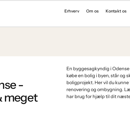
Erhverv
Om os
Kontakt os
En byggesagkyndig i Odense ka
købe en bolig i byen, står og s
nse -
boligprojekt. Her vil du kunne f
renovering og ombygning. Læs
 & meget
har brug for hjælp til dit næst